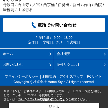
丹波口
/
石山寺
/
大宮
/
西京極
/
伊勢田
/
新田
/
石山
/
西院
/
唐橋前
/
山城青谷
電話でお問い合わせ
営業時間：
9:00～18:00
定休日：
水曜日、第１・３火曜日
ホーム
会社概要
お問い合わせ
物件リクエスト
プライバシーポリシー
利用規約
アクセスマップ
PCサイト
Copyright(c) 株式会社 Home Style All rights reserved.
当サイトでは、お客様の当サイト利用状況把握、サービス向上検討を目的と
して、クッキー（Cookie）を使用しています。
詳しくは、当社の
「Cookieの取扱いについて」
をご確認ください。
閉じる