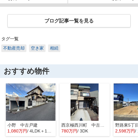
ブログ記事一覧を見る
タグ一覧
不動産売却
空き家
相続
おすすめ物件
小野 中古戸建
西京極西川町 中古テラスハウス
1,080万円
/ 4LDK＋1S(納戸)
780万円
/ 3DK
2,598万円
/