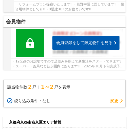
・リフォームプラン提案いたします!! ・葛野中通に面しています!! ・投
資用物件としても!! ・3階建3DKのお住まいです!!
会員物件
会員登録をして限定物件を見る
・12区画の分譲地ですので足並みを揃えて新生活をスタートできます♪
・スーパー・薬局など徒歩圏内にあります!! ・2025年10月下旬完成予定
です!! ・阪急、嵐電の2WAY!!
2
1～2
該当物件数
戸
戸を表示
変更
絞り込み条件：
なし
京都府京都市右京区エリア情報