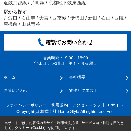
近鉄京都線
/
片町線
/
京都地下鉄東西線
駅から探す
丹波口
/
石山寺
/
大宮
/
西京極
/
伊勢田
/
新田
/
石山
/
西院
/
唐橋前
/
山城青谷
電話でお問い合わせ
営業時間：
9:00～18:00
定休日：
水曜日、第１・３火曜日
ホーム
会社概要
お問い合わせ
物件リクエスト
プライバシーポリシー
利用規約
アクセスマップ
PCサイト
Copyright(c) 株式会社 Home Style All rights reserved.
当サイトでは、お客様の当サイト利用状況把握、サービス向上検討を目的と
して、クッキー（Cookie）を使用しています。