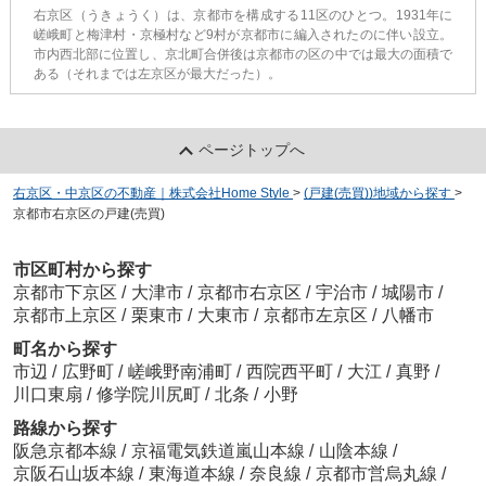
右京区（うきょうく）は、京都市を構成する11区のひとつ。1931年に
嵯峨町と梅津村・京極村など9村が京都市に編入されたのに伴い設立。
市内西北部に位置し、京北町合併後は京都市の区の中では最大の面積で
ある（それまでは左京区が最大だった）。
ページトップへ
右京区・中京区の不動産｜株式会社Home Style
>
(戸建(売買))地域から探す
>
京都市右京区の戸建(売買)
市区町村から探す
京都市下京区
/
大津市
/
京都市右京区
/
宇治市
/
城陽市
/
京都市上京区
/
栗東市
/
大東市
/
京都市左京区
/
八幡市
町名から探す
市辺
/
広野町
/
嵯峨野南浦町
/
西院西平町
/
大江
/
真野
/
川口東扇
/
修学院川尻町
/
北条
/
小野
路線から探す
阪急京都本線
/
京福電気鉄道嵐山本線
/
山陰本線
/
京阪石山坂本線
/
東海道本線
/
奈良線
/
京都市営烏丸線
/