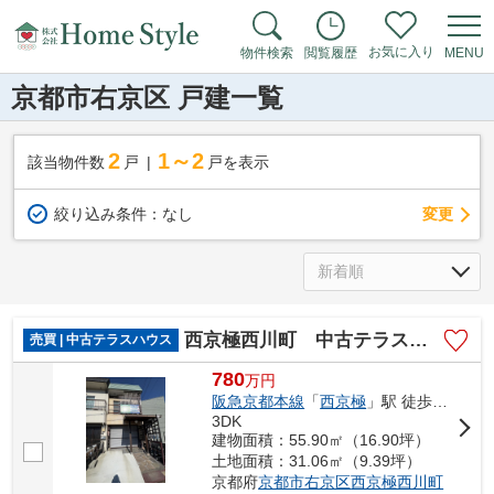
お気に入り
物件検索
閲覧履歴
MENU
京都市右京区 戸建一覧
2
1～2
該当物件数
戸
戸を表示
変更
絞り込み条件：
なし
西京極西川町 中古テラスハウス
売買 | 中古テラスハウス
780
万
円
阪急京都本線
「
西京極
」駅 徒歩6分
3DK
建物面積：55.90㎡（16.90坪）
土地面積：31.06㎡（9.39坪）
京都府
京都市右京区
西京極西川町