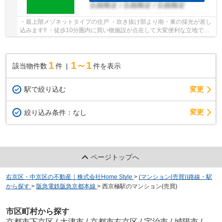
・最上階メゾネットタイプの住戸 ・吹き抜け部より南・東の採光が差し
込みます!! ・徒歩10分圏内に買い物施設が点在して大変便利な立地です
・毎日のお買い物に便利なライフ 梅津店ま...
1
1～1
該当物件数
件
件を表示
駅で絞り込む
変更
変更
絞り込み条件：
なし
ページトップへ
右京区・中京区の不動産｜株式会社Home Style
>
(マンション(売買))路線・駅
から探す
>
阪急電鉄阪急京都本線
>
西京極駅のマンション(売買)
市区町村から探す
京都市下京区
/
大津市
/
京都市右京区
/
宇治市
/
城陽市
/