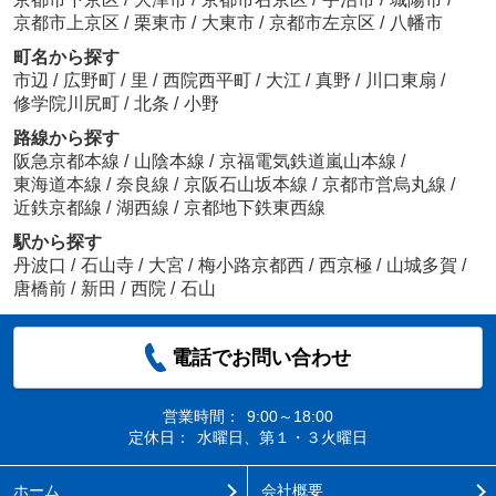
京都市上京区
/
栗東市
/
大東市
/
京都市左京区
/
八幡市
町名から探す
市辺
/
広野町
/
里
/
西院西平町
/
大江
/
真野
/
川口東扇
/
修学院川尻町
/
北条
/
小野
路線から探す
阪急京都本線
/
山陰本線
/
京福電気鉄道嵐山本線
/
東海道本線
/
奈良線
/
京阪石山坂本線
/
京都市営烏丸線
/
近鉄京都線
/
湖西線
/
京都地下鉄東西線
駅から探す
丹波口
/
石山寺
/
大宮
/
梅小路京都西
/
西京極
/
山城多賀
/
唐橋前
/
新田
/
西院
/
石山
電話でお問い合わせ
営業時間：
9:00～18:00
定休日：
水曜日、第１・３火曜日
ホーム
会社概要