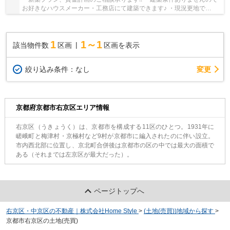
お好きなハウスメーカー・工務店にて建築できます♪ ・現況更地で
す！！ ・阪急西院駅徒歩6分!!
1
1～1
該当物件数
区画
区画を表示
変更
絞り込み条件：
なし
京都府京都市右京区エリア情報
右京区（うきょうく）は、京都市を構成する11区のひとつ。1931年に
嵯峨町と梅津村・京極村など9村が京都市に編入されたのに伴い設立。
市内西北部に位置し、京北町合併後は京都市の区の中では最大の面積で
ある（それまでは左京区が最大だった）。
ページトップへ
右京区・中京区の不動産｜株式会社Home Style
>
(土地(売買))地域から探す
>
京都市右京区の土地(売買)