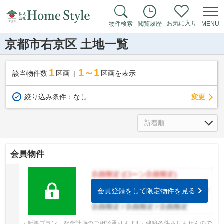
お気に入り
物件検索
閲覧履歴
MENU
京都市右京区 土地一覧
1
1～1
該当物件数
区画
区画を表示
変更
絞り込み条件：
なし
会員物件
会員登録をして限定物件を見る
・新築プラン、資金計画のご相談承ります!! ・建築条件ありませんので