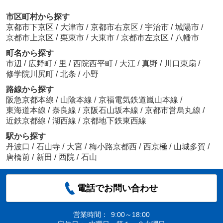
市区町村から探す
京都市下京区
/
大津市
/
京都市右京区
/
宇治市
/
城陽市
/
京都市上京区
/
栗東市
/
大東市
/
京都市左京区
/
八幡市
町名から探す
市辺
/
広野町
/
里
/
西院西平町
/
大江
/
真野
/
川口東扇
/
修学院川尻町
/
北条
/
小野
路線から探す
阪急京都本線
/
山陰本線
/
京福電気鉄道嵐山本線
/
東海道本線
/
奈良線
/
京阪石山坂本線
/
京都市営烏丸線
/
近鉄京都線
/
湖西線
/
京都地下鉄東西線
駅から探す
丹波口
/
石山寺
/
大宮
/
梅小路京都西
/
西京極
/
山城多賀
/
唐橋前
/
新田
/
西院
/
石山
電話でお問い合わせ
営業時間：
9:00～18:00