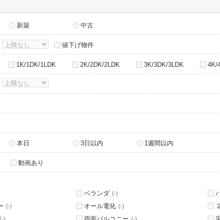
新築
中古
～
値下げ物件
1K/1DK/1LDK
2K/2DK/2LDK
3K/3DK/3LDK
4K/
～
本日
3日以内
1週間以内
動画あり
ベランダ
(-)
ー
オール電化
(-)
(-)
両面バルコニー
(-)
(-)