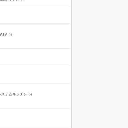
ATV
(-)
システムキッチン
(-)