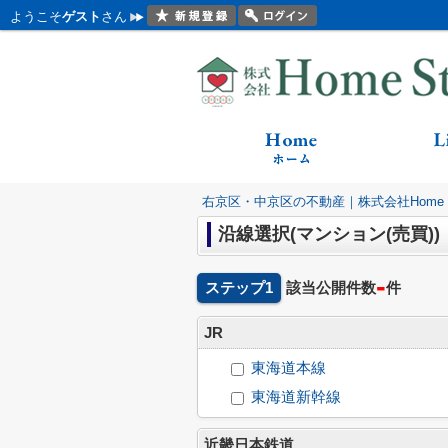
ようこそ
ゲスト
さん
右京区・中京区の不動産｜株式会社Home St
沿線選択(マンション(売買))
-
ステップ1
該当公開件数
件
JR
東海道本線
東海道新幹線
近畿日本鉄道