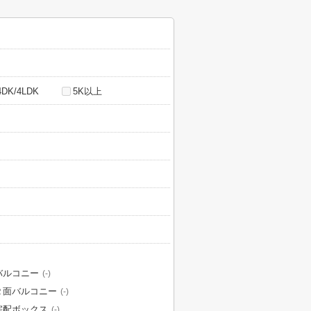
4DK/4LDK
5K以上
バルコニー
(-)
２面バルコニー
(-)
宅配ボックス
(-)