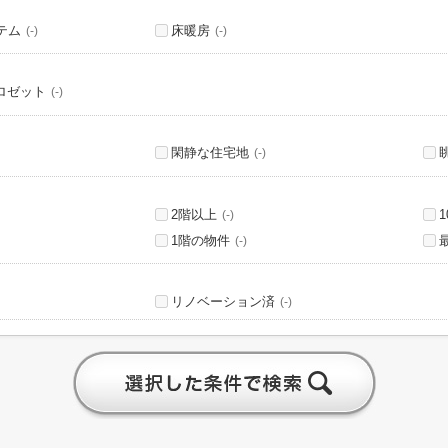
テム
床暖房
(-)
(-)
ロゼット
(-)
閑静な住宅地
(-)
2階以上
(-)
1階の物件
(-)
リノベーション済
(-)