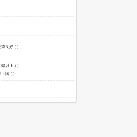
眺望良好
(-)
10階以上
(-)
最上階
(-)