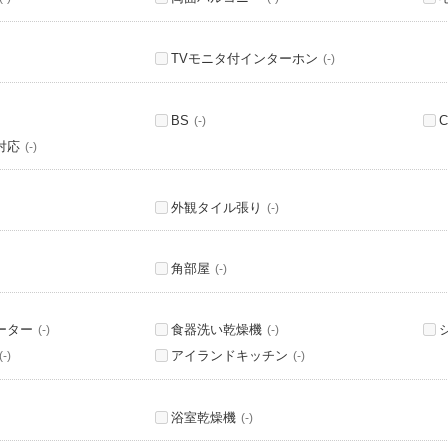
TVモニタ付インターホン
(-)
BS
C
(-)
対応
(-)
外観タイル張り
(-)
角部屋
(-)
ーター
食器洗い乾燥機
(-)
(-)
アイランドキッチン
(-)
(-)
浴室乾燥機
(-)