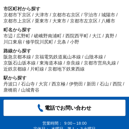
市区町村から探す
京都市下京区
/
大津市
/
京都市右京区
/
宇治市
/
城陽市
/
京都市上京区
/
栗東市
/
大東市
/
京都市左京区
/
八幡市
町名から探す
市辺
/
広野町
/
嵯峨野南浦町
/
西院西平町
/
大江
/
真野
/
川口東扇
/
修学院川尻町
/
北条
/
小野
路線から探す
阪急京都本線
/
京福電気鉄道嵐山本線
/
山陰本線
/
京阪石山坂本線
/
東海道本線
/
奈良線
/
京都市営烏丸線
/
近鉄京都線
/
片町線
/
京都地下鉄東西線
駅から探す
丹波口
/
石山寺
/
大宮
/
西京極
/
伊勢田
/
新田
/
石山
/
西院
/
唐橋前
/
山城青谷
電話でお問い合わせ
営業時間：
9:00～18:00
定休日：
水曜日、第１・３火曜日