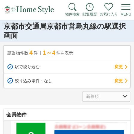
お気に入り
物件検索
閲覧履歴
MENU
京都市交通局京都市営烏丸線の駅選択
画面
4
1～4
該当物件数
件
件を表示
駅で絞り込む
変更
変更
絞り込み条件：
なし
会員物件