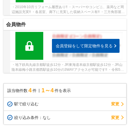
・2010年10月リフォーム履歴あり!! ・スーパーやコンビニ、薬局など周
辺施設充実!! ・各居室、廊下に充実した収納スペース有!! ・三方角部屋で
開口部が多い為昼は明るく、風通し良好で...
会員物件
会員登録をして限定物件を見る
・地下鉄烏丸線京都駅徒歩12分・JR東海道本線京都駅徒歩12分・JR山
陰本線梅小路京都西駅徒歩10分の3WAYアクセスが可能です!! ・令和5年
10月リフォーム済!! ・南東角住戸につき陽当り良...
4
1～4
該当物件数
件
件を表示
駅で絞り込む
変更
変更
絞り込み条件：
なし