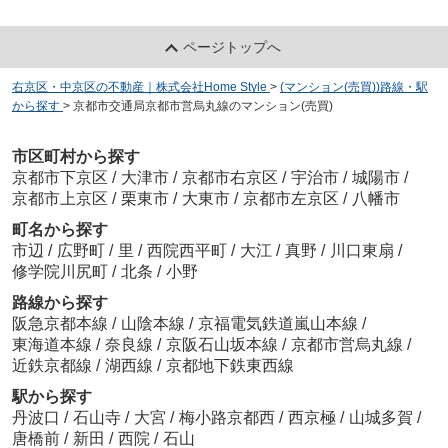
ページトップへ
右京区・中京区の不動産｜株式会社Home Style
>
(マンション(売買))路線・駅
から探す
>
京都市交通局京都市営烏丸線のマンション(売買)
市区町村から探す
京都市下京区
/
大津市
/
京都市右京区
/
宇治市
/
城陽市
/
京都市上京区
/
栗東市
/
大東市
/
京都市左京区
/
八幡市
町名から探す
市辺
/
広野町
/
里
/
西院西平町
/
大江
/
真野
/
川口東扇
/
修学院川尻町
/
北条
/
小野
路線から探す
阪急京都本線
/
山陰本線
/
京福電気鉄道嵐山本線
/
東海道本線
/
奈良線
/
京阪石山坂本線
/
京都市営烏丸線
/
近鉄京都線
/
湖西線
/
京都地下鉄東西線
駅から探す
丹波口
/
石山寺
/
大宮
/
梅小路京都西
/
西京極
/
山城多賀
/
唐橋前
/
新田
/
西院
/
石山