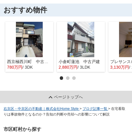
おすすめ物件
西京極西川町 中古テラスハウス
小倉町蓮池 中古戸建
780万円
/ 3DK
2,880万円
/ 3LDK
3,130万円
/
ページトップへ
右京区・中京区の不動産｜株式会社Home Style
>
ブログ記事一覧
>
在宅看取
りは事故物件となるのか？告知の判断や売却への影響について解説
市区町村から探す