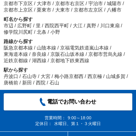
京都市下京区
/
大津市
/
京都市右京区
/
宇治市
/
城陽市
/
京都市上京区
/
栗東市
/
大東市
/
京都市左京区
/
八幡市
町名から探す
市辺
/
広野町
/
里
/
西院西平町
/
大江
/
真野
/
川口東扇
/
修学院川尻町
/
北条
/
小野
路線から探す
阪急京都本線
/
山陰本線
/
京福電気鉄道嵐山本線
/
東海道本線
/
奈良線
/
京阪石山坂本線
/
京都市営烏丸線
/
近鉄京都線
/
湖西線
/
京都地下鉄東西線
駅から探す
丹波口
/
石山寺
/
大宮
/
梅小路京都西
/
西京極
/
山城多賀
/
唐橋前
/
新田
/
西院
/
石山
電話でお問い合わせ
営業時間：
9:00～18:00
定休日：
水曜日、第１・３火曜日