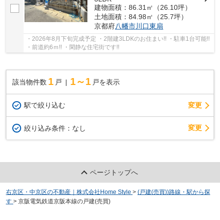
建物面積：86.31㎡（26.10坪）
土地面積：84.98㎡（25.7坪）
京都府
八幡市
川口東扇
・2026年8月下旬完成予定 ・2階建3LDKのお住まい!! ・駐車1台可能!!
・前道約6ｍ!! ・閑静な住宅街です!!
1
1～1
該当物件数
戸
戸を表示
駅で絞り込む
変更
変更
絞り込み条件：
なし
ページトップへ
右京区・中京区の不動産｜株式会社Home Style
>
(戸建(売買))路線・駅から探
す
>
京阪電気鉄道京阪本線の戸建(売買)