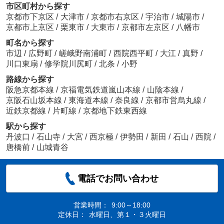
市区町村から探す
京都市下京区
/
大津市
/
京都市右京区
/
宇治市
/
城陽市
/
京都市上京区
/
栗東市
/
大東市
/
京都市左京区
/
八幡市
町名から探す
市辺
/
広野町
/
嵯峨野南浦町
/
西院西平町
/
大江
/
真野
/
川口東扇
/
修学院川尻町
/
北条
/
小野
路線から探す
阪急京都本線
/
京福電気鉄道嵐山本線
/
山陰本線
/
京阪石山坂本線
/
東海道本線
/
奈良線
/
京都市営烏丸線
/
近鉄京都線
/
片町線
/
京都地下鉄東西線
駅から探す
丹波口
/
石山寺
/
大宮
/
西京極
/
伊勢田
/
新田
/
石山
/
西院
/
唐橋前
/
山城青谷
電話でお問い合わせ
営業時間：
9:00～18:00
定休日：
水曜日、第１・３火曜日