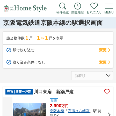
お気に入り
物件検索
閲覧履歴
MENU
京阪電気鉄道京阪本線の駅選択画面
1
1～1
該当物件数
戸
戸を表示
駅で絞り込む
変更
変更
絞り込み条件：
なし
川口東扇 新築戸建
売買 | 新築一戸建
新築
2,990
万
円
京阪本線
「
石清水八幡宮
」駅 徒歩30分
3LDK