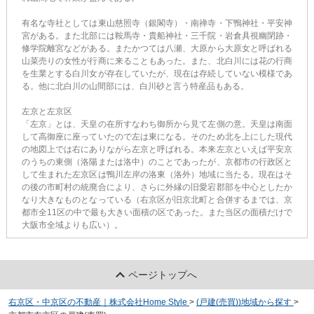
有名な寺社としては東山慈照寺（銀閣寺）・南禅寺・下鴨神社・平安神
宮がある。また北部には鞍馬寺・貴船神社・三千院・岩倉具視幽閉跡・
修学院離宮などがある。またかつては八瀬、大原から大原女と呼ばれる
山菜売りの女性が行商に来ることもあった。また、北白川には花の行商
を生業とする白川女が存在していたが、現在は存続していない模様であ
る。他に北白川の山間部には、白川砂と言う特産品もある。
左京と左京区
「左京」とは、天皇の在所すなわち御所から見て左側の意。天皇は南面
して高御座に座っていたので左は東になる。そのため北を上にした現代
の地図上では右にありながら左京と呼ばれる。本来左京といえば平安京
のうちの東側（洛陽または洛中）のことであったが、京都市の行政区と
して生まれた左京区は鴨川左岸の洛東（洛外）地域に当たる。現在はそ
の後の市町村の統廃合により、さらに外縁の旧愛宕郡部を中心としたか
なり大きなものとなっている（右京区が旧京北町と合併するまでは、京
都市全11区の中で最も大きい面積の区であった。また当区の面積だけで
大阪市全域よりも広い）。
ページトップへ
右京区・中京区の不動産｜株式会社Home Style
>
(戸建(売買))地域から探す
>