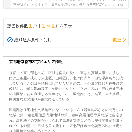
宮が近くにあります!! ・毎日のお買い物に便利なRESCO(フレスコ) 修学
院店まで徒歩10分!!
1
1～1
該当物件数
戸
戸を表示
変更
絞り込み条件：
なし
京都府京都市左京区エリア情報
京都市の東北部を占め、区域は南北に長い。東は滋賀県大津市に接し、
南は三条通を挟んで東山区、山科区に、北は南丹市、滋賀県高島市に接
している。このほか隣接はしていないものの、区の最北端部と福井県大
飯郡おおい町は5km程度しか離れていない（ただし区の北部は丹波高地
の山間部であり直通する道路はない）。区南部には川端通、東大路通、
白川通などの通りが南北に走っている。
区南部は住宅地や文教地区になっている一方（岩倉地区などの北寄りの
地域は第一種低層住居専用地域や第二種中高層住居専用地域に指定さ
れ、高度地区の制限がかけられて高層建築物などの大規模開発が制限さ
れている影響で、田畑も多く残る）、区北部は市街化調整区域に指定さ
れ山間地で林業が盛んである。