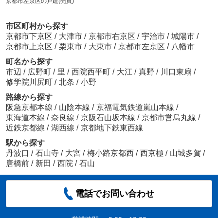
京都市左京区の戸建(売買)
市区町村から探す
京都市下京区
/
大津市
/
京都市右京区
/
宇治市
/
城陽市
/
京都市上京区
/
栗東市
/
大東市
/
京都市左京区
/
八幡市
町名から探す
市辺
/
広野町
/
里
/
西院西平町
/
大江
/
真野
/
川口東扇
/
修学院川尻町
/
北条
/
小野
路線から探す
阪急京都本線
/
山陰本線
/
京福電気鉄道嵐山本線
/
東海道本線
/
奈良線
/
京阪石山坂本線
/
京都市営烏丸線
/
近鉄京都線
/
湖西線
/
京都地下鉄東西線
駅から探す
丹波口
/
石山寺
/
大宮
/
梅小路京都西
/
西京極
/
山城多賀
/
唐橋前
/
新田
/
西院
/
石山
電話でお問い合わせ