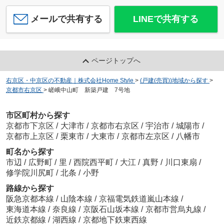
メールで共有する
LINEで共有する
ページトップへ
右京区・中京区の不動産｜株式会社Home Style
>
(戸建(売買))地域から探す
>
京都市右京区
>
嵯峨中山町 新築戸建 7号地
市区町村から探す
京都市下京区
/
大津市
/
京都市右京区
/
宇治市
/
城陽市
/
京都市上京区
/
栗東市
/
大東市
/
京都市左京区
/
八幡市
町名から探す
市辺
/
広野町
/
里
/
西院西平町
/
大江
/
真野
/
川口東扇
/
修学院川尻町
/
北条
/
小野
路線から探す
阪急京都本線
/
山陰本線
/
京福電気鉄道嵐山本線
/
東海道本線
/
奈良線
/
京阪石山坂本線
/
京都市営烏丸線
/
近鉄京都線
/
湖西線
/
京都地下鉄東西線