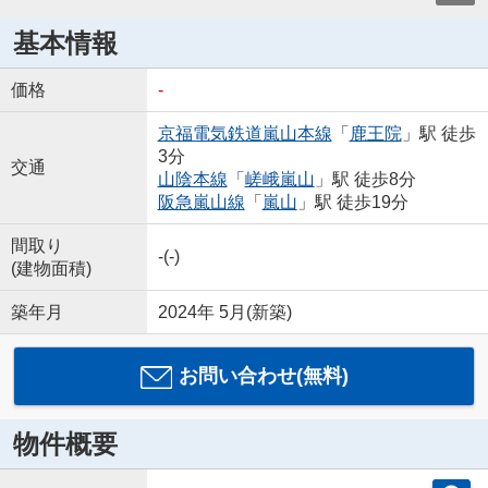
基本情報
価格
-
京福電気鉄道嵐山本線
「
鹿王院
」駅 徒歩
3分
交通
山陰本線
「
嵯峨嵐山
」駅 徒歩8分
阪急嵐山線
「
嵐山
」駅 徒歩19分
間取り
-(-)
(建物面積)
築年月
2024年 5月(新築)
お問い合わせ(無料)
物件概要