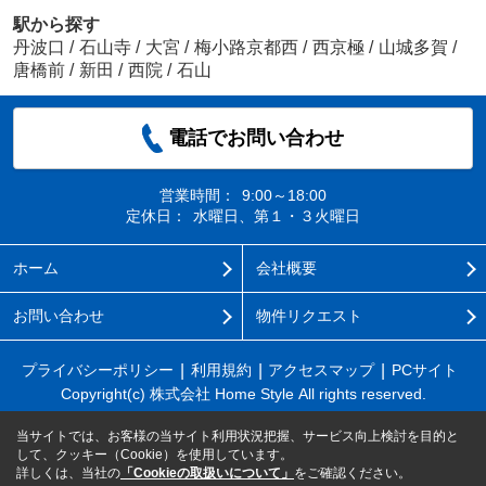
駅から探す
丹波口
/
石山寺
/
大宮
/
梅小路京都西
/
西京極
/
山城多賀
/
唐橋前
/
新田
/
西院
/
石山
電話でお問い合わせ
営業時間：
9:00～18:00
定休日：
水曜日、第１・３火曜日
ホーム
会社概要
お問い合わせ
物件リクエスト
プライバシーポリシー
利用規約
アクセスマップ
PCサイト
Copyright(c) 株式会社 Home Style All rights reserved.
当サイトでは、お客様の当サイト利用状況把握、サービス向上検討を目的と
して、クッキー（Cookie）を使用しています。
詳しくは、当社の
「Cookieの取扱いについて」
をご確認ください。