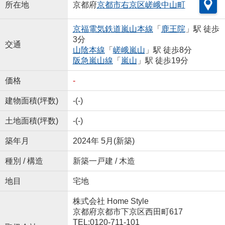
所在地
京都府
京都市右京区
嵯峨中山町
京福電気鉄道嵐山本線
「
鹿王院
」駅 徒歩
3分
交通
山陰本線
「
嵯峨嵐山
」駅 徒歩8分
阪急嵐山線
「
嵐山
」駅 徒歩19分
価格
-
建物面積(坪数)
-(-)
土地面積(坪数)
-(-)
築年月
2024年 5月(新築)
種別 / 構造
新築一戸建 / 木造
地目
宅地
株式会社 Home Style
京都府京都市下京区西田町617
TEL:0120-711-101