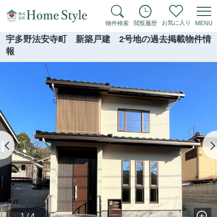
お気に入り
物件検索
閲覧履歴
MENU
宇多野法安寺町 新築戸建 2号地の過去掲載物件情
報
1 / 4