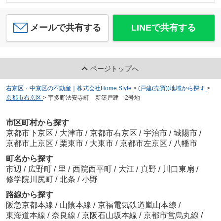
メールで共有する
LINEで共有する
ページトップへ
右京区・中京区の不動産｜株式会社Home Style
>
(戸建(売買))地域から探す
>
京都市右京区
>
宇多野法安寺町 新築戸建 2号地
市区町村から探す
京都市下京区
/
大津市
/
京都市右京区
/
宇治市
/
城陽市
/
京都市上京区
/
栗東市
/
大東市
/
京都市左京区
/
八幡市
町名から探す
市辺
/
広野町
/
里
/
西院西平町
/
大江
/
真野
/
川口東扇
/
修学院川尻町
/
北条
/
小野
路線から探す
阪急京都本線
/
山陰本線
/
京福電気鉄道嵐山本線
/
東海道本線
/
奈良線
/
京阪石山坂本線
/
京都市営烏丸線
/