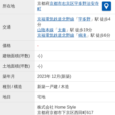
京都府
京都市右京区
宇多野法安寺
所在地
町
京福電気鉄道北野線
「
宇多野
」駅 徒歩4
分
交通
山陰本線
「
太秦
」駅 徒歩19分
京福電気鉄道北野線
「
鳴滝
」駅 徒歩6分
価格
-
建物面積(坪数)
-(-)
土地面積(坪数)
-(-)
築年月
2023年 12月(新築)
種別 / 構造
新築一戸建 / 木造
地目
宅地
株式会社 Home Style
京都府京都市下京区西田町617