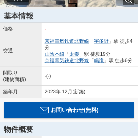
基本情報
価格
-
京福電気鉄道北野線
「
宇多野
」駅 徒歩4
分
交通
山陰本線
「
太秦
」駅 徒歩19分
京福電気鉄道北野線
「
鳴滝
」駅 徒歩6分
間取り
-(-)
(建物面積)
築年月
2023年 12月(新築)
お問い合わせ(無料)
物件概要