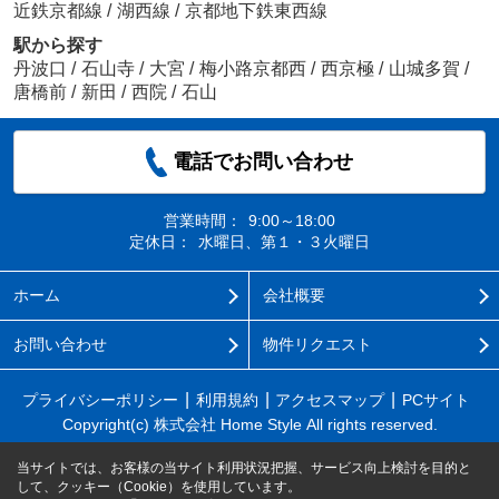
近鉄京都線
/
湖西線
/
京都地下鉄東西線
駅から探す
丹波口
/
石山寺
/
大宮
/
梅小路京都西
/
西京極
/
山城多賀
/
唐橋前
/
新田
/
西院
/
石山
電話でお問い合わせ
営業時間：
9:00～18:00
定休日：
水曜日、第１・３火曜日
ホーム
会社概要
お問い合わせ
物件リクエスト
プライバシーポリシー
利用規約
アクセスマップ
PCサイト
Copyright(c) 株式会社 Home Style All rights reserved.
当サイトでは、お客様の当サイト利用状況把握、サービス向上検討を目的と
して、クッキー（Cookie）を使用しています。