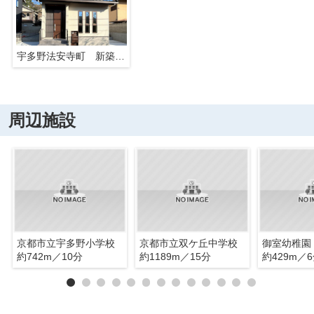
宇多野法安寺町 新築戸建 2号地
周辺施設
京都市立宇多野小学校
京都市立双ケ丘中学校
御室幼稚園
約742m／10分
約1189m／15分
約429m／