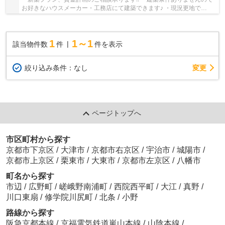
お好きなハウスメーカー・工務店にて建築できます♪ ・現況更地で
す！！ ・阪急西院駅徒歩6分!!
1
1～1
該当物件数
件
件を表示
変更
絞り込み条件：
なし
ページトップへ
市区町村から探す
京都市下京区
/
大津市
/
京都市右京区
/
宇治市
/
城陽市
/
京都市上京区
/
栗東市
/
大東市
/
京都市左京区
/
八幡市
町名から探す
市辺
/
広野町
/
嵯峨野南浦町
/
西院西平町
/
大江
/
真野
/
川口東扇
/
修学院川尻町
/
北条
/
小野
路線から探す
阪急京都本線
/
京福電気鉄道嵐山本線
/
山陰本線
/