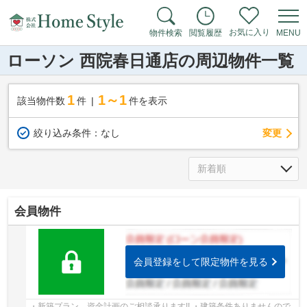
お気に入り
物件検索
閲覧履歴
MENU
ローソン 西院春日通店の周辺物件一覧
1
1～1
該当物件数
件
件を表示
変更
絞り込み条件：
なし
会員物件
会員登録をして限定物件を見る
・新築プラン、資金計画のご相談承ります!! ・建築条件ありませんので