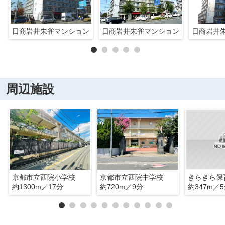
日商岩井朱雀マンション
日商岩井朱雀マンション
日商岩井
周辺施設
京都市立西院小学校
京都市立西院中学校
きらきら保
約1300m／17分
約720m／9分
約347m／