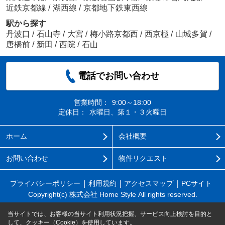
近鉄京都線
/
湖西線
/
京都地下鉄東西線
駅から探す
丹波口
/
石山寺
/
大宮
/
梅小路京都西
/
西京極
/
山城多賀
/
唐橋前
/
新田
/
西院
/
石山
電話でお問い合わせ
営業時間：
9:00～18:00
定休日：
水曜日、第１・３火曜日
ホーム
会社概要
お問い合わせ
物件リクエスト
プライバシーポリシー
利用規約
アクセスマップ
PCサイト
Copyright(c) 株式会社 Home Style All rights reserved.
当サイトでは、お客様の当サイト利用状況把握、サービス向上検討を目的と
して、クッキー（Cookie）を使用しています。