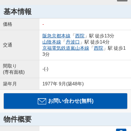
基本情報
価格
-
阪急京都本線
「
西院
」駅 徒歩13分
山陰本線
「
丹波口
」駅 徒歩14分
交通
京福電気鉄道嵐山本線
「
西院
」駅 徒歩1
3分
間取り
-(-)
(専有面積)
築年月
1977年 9月(築48年)
お問い合わせ(無料)
物件概要