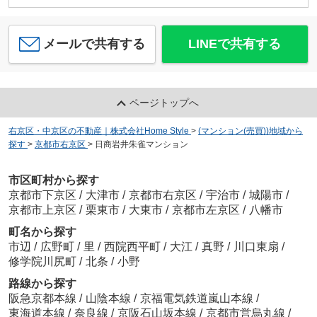
メールで共有する
LINEで共有する
ページトップへ
右京区・中京区の不動産｜株式会社Home Style
>
(マンション(売買))地域から
探す
>
京都市右京区
>
日商岩井朱雀マンション
市区町村から探す
京都市下京区
/
大津市
/
京都市右京区
/
宇治市
/
城陽市
/
京都市上京区
/
栗東市
/
大東市
/
京都市左京区
/
八幡市
町名から探す
市辺
/
広野町
/
里
/
西院西平町
/
大江
/
真野
/
川口東扇
/
修学院川尻町
/
北条
/
小野
路線から探す
阪急京都本線
/
山陰本線
/
京福電気鉄道嵐山本線
/
東海道本線
/
奈良線
/
京阪石山坂本線
/
京都市営烏丸線
/