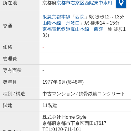
所在地
京都府
京都市右京区
西院東中水町
阪急京都本線
「
西院
」駅 徒歩12～13分
山陰本線
「
丹波口
」駅 徒歩14～15分
交通
京福電気鉄道嵐山本線
「
西院
」駅 徒歩1
3分
価格
-
管理費
-
専有面積
-
築年月
1977年 9月(築48年)
種別 / 構造
中古マンション / 鉄骨鉄筋コンクリート
階建
11階建
株式会社 Home Style
京都府京都市下京区西田町617
TEL:0120-711-101