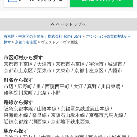
ページトップへ
右京区・中京区の不動産｜株式会社Home Style
>
(マンション(売買))地域から
探す
>
京都市右京区
>
ヴェストノーヴァ西院
市区町村から探す
京都市下京区
/
大津市
/
京都市右京区
/
宇治市
/
城陽市
/
京都市上京区
/
栗東市
/
大東市
/
京都市左京区
/
八幡市
町名から探す
市辺
/
広野町
/
里
/
西院西平町
/
大江
/
真野
/
川口東扇
/
修学院川尻町
/
北条
/
小野
路線から探す
阪急京都本線
/
山陰本線
/
京福電気鉄道嵐山本線
/
東海道本線
/
奈良線
/
京阪石山坂本線
/
京都市営烏丸線
/
近鉄京都線
/
湖西線
/
京都地下鉄東西線
駅から探す