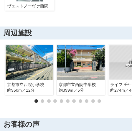
ヴェストノーヴァ西院
周辺施設
京都市立西院小学校
京都市立西院中学校
ライフ 壬
約950m／12分
約399m／5分
約274m／
お客様の声