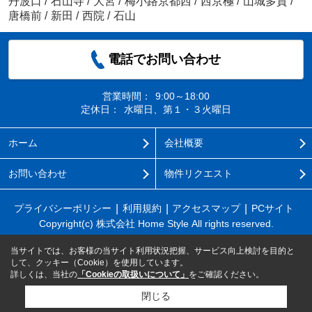
丹波口
/
石山寺
/
大宮
/
梅小路京都西
/
西京極
/
山城多賀
/
唐橋前
/
新田
/
西院
/
石山
電話でお問い合わせ
営業時間：
9:00～18:00
定休日：
水曜日、第１・３火曜日
ホーム
会社概要
お問い合わせ
物件リクエスト
プライバシーポリシー
利用規約
アクセスマップ
PCサイト
Copyright(c) 株式会社 Home Style All rights reserved.
当サイトでは、お客様の当サイト利用状況把握、サービス向上検討を目的と
して、クッキー（Cookie）を使用しています。
詳しくは、当社の
「Cookieの取扱いについて」
をご確認ください。
閉じる