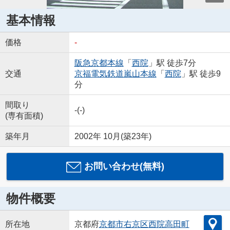
基本情報
価格
-
阪急京都本線
「
西院
」駅 徒歩7分
交通
京福電気鉄道嵐山本線
「
西院
」駅 徒歩9
分
間取り
-(-)
(専有面積)
築年月
2002年 10月(築23年)
お問い合わせ(無料)
物件概要
所在地
京都府
京都市右京区
西院高田町