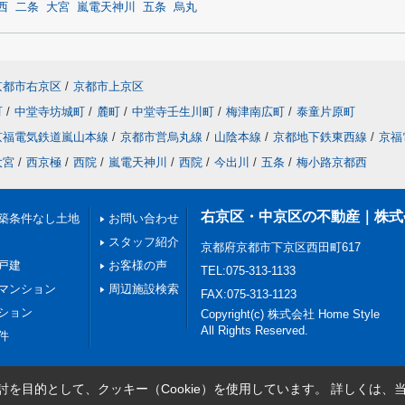
西
二条
大宮
嵐電天神川
五条
烏丸
京都市右京区
/
京都市上京区
町
/
中堂寺坊城町
/
麓町
/
中堂寺壬生川町
/
梅津南広町
/
泰童片原町
京福電気鉄道嵐山本線
/
京都市営烏丸線
/
山陰本線
/
京都地下鉄東西線
/
京福
大宮
/
西京極
/
西院
/
嵐電天神川
/
西院
/
今出川
/
五条
/
梅小路京都西
右京区・中京区の不動産｜株式会社H
築条件なし土地
お問い合わせ
スタッフ紹介
京都府京都市下京区西田町617
戸建
お客様の声
TEL:075-313-1133
マンション
周辺施設検索
FAX:075-313-1123
ション
Copyright(c) 株式会社 Home Style
All Rights Reserved.
件
を目的として、クッキー（Cookie）を使用しています。
詳しくは、