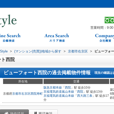
営業時間：9:00～
yle
>
(マンション(売買))地域から探す
>
京都市右京区
>
ビューフォ
ート西院
ビューフォート西院
の過去掲載物件情報
現況の確認は
所在地
交通
阪急京都本線
「
西院
」駅 徒歩10分
築
京福電気鉄道嵐山本線
「
西院
」駅 徒歩13分
京都府
京都市右京区
西院寿町
6
京福電気鉄道嵐山本線
「
西大路三条
」駅 徒歩17
鉄
分
物件情報
周辺施設