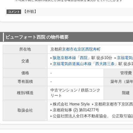
【外観】
コメント
ビューフォート西院
の物件概要
所在地
京都府
京都市右京区
西院寿町
阪急京都本線
「
西院
」駅 徒歩10分
京福電気
交通
京福電気鉄道嵐山本線
「
西大路三条
」駅 徒歩
価格
-
管理費
専有面積
-
築年月（築
中古マンション / 鉄筋コンク
種別/構造
階建
リート
株式会社 Home Style
京都府京都市下京区西
京都府知事 (2) 第014277号
取扱会社
公益社団法人全日本不動産協会、 公正取引協