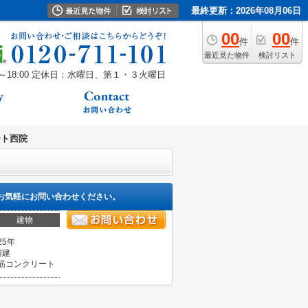
最終更新：2026年08月06日
00
00
件
件
最近見た物件
検討リスト
18:00
定休日：水曜日、第１・３火曜日
ート西院
お気軽にお問い合わせください。
建物
25年
階建
筋コンクリート