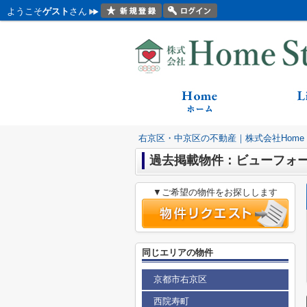
ようこそ
ゲスト
さん
右京区・中京区の不動産｜株式会社Home St
過去掲載物件：ビューフォ
▼ご希望の物件をお探しします
同じエリアの物件
京都市右京区
西院寿町