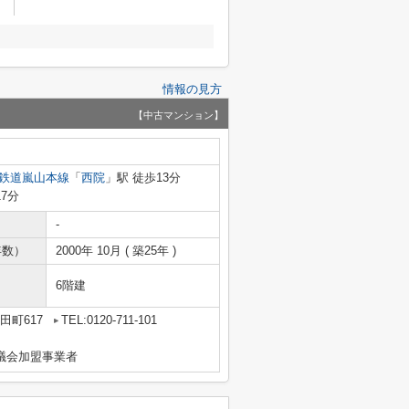
情報の見方
【中古マンション】
鉄道嵐山本線
「
西院
」駅 徒歩13分
17分
-
年数）
2000年 10月 ( 築25年 )
6階建
田町617
TEL:0120-711-101
議会加盟事業者