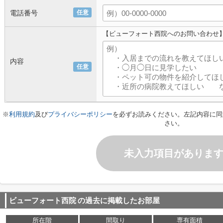
電話番号
任意
【ビューフォート西院へのお問い合わせ
内容
任意
※
利用規約
及び
プライバシーポリシー
を必ずお読みください。左記内容に同
さい。
未入力項目がありま
ビューフォート西院
の過去に掲載したお部屋
所在階
間取り
専有面積