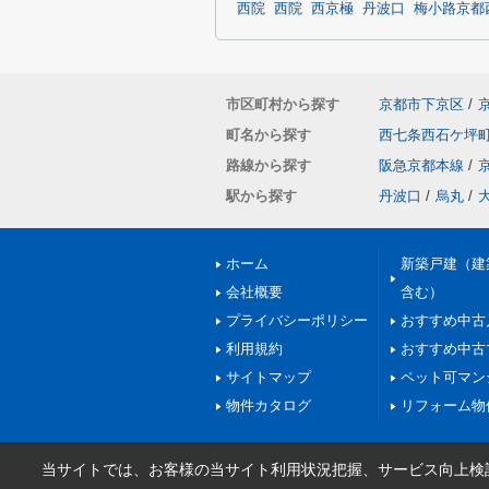
西院
西院
西京極
丹波口
梅小路京都
市区町村から探す
京都市下京区
/
町名から探す
西七条西石ケ坪
路線から探す
阪急京都本線
/
駅から探す
丹波口
/
烏丸
/
ホーム
新築戸建（建
会社概要
含む）
プライバシーポリシー
おすすめ中古
利用規約
おすすめ中古
サイトマップ
ペット可マン
物件カタログ
リフォーム物
当サイトでは、お客様の当サイト利用状況把握、サービス向上検討