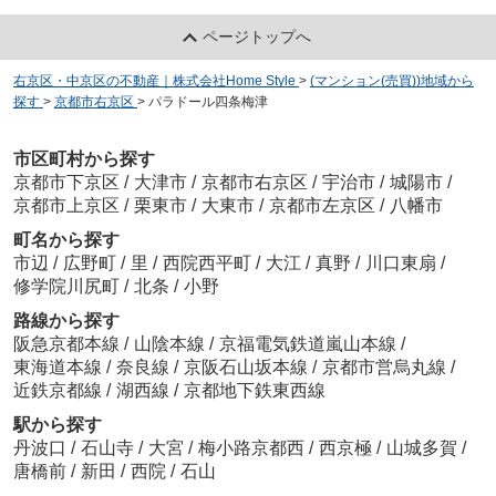
ページトップへ
右京区・中京区の不動産｜株式会社Home Style
>
(マンション(売買))地域から
探す
>
京都市右京区
>
パラドール四条梅津
市区町村から探す
京都市下京区
/
大津市
/
京都市右京区
/
宇治市
/
城陽市
/
京都市上京区
/
栗東市
/
大東市
/
京都市左京区
/
八幡市
町名から探す
市辺
/
広野町
/
里
/
西院西平町
/
大江
/
真野
/
川口東扇
/
修学院川尻町
/
北条
/
小野
路線から探す
阪急京都本線
/
山陰本線
/
京福電気鉄道嵐山本線
/
東海道本線
/
奈良線
/
京阪石山坂本線
/
京都市営烏丸線
/
近鉄京都線
/
湖西線
/
京都地下鉄東西線
駅から探す
丹波口
/
石山寺
/
大宮
/
梅小路京都西
/
西京極
/
山城多賀
/
唐橋前
/
新田
/
西院
/
石山