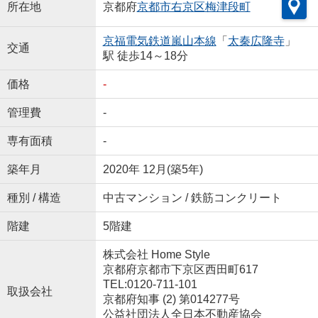
所在地
京都府
京都市右京区
梅津段町
京福電気鉄道嵐山本線
「
太秦広隆寺
」
交通
駅 徒歩14～18分
価格
-
管理費
-
専有面積
-
築年月
2020年 12月(築5年)
種別 / 構造
中古マンション / 鉄筋コンクリート
階建
5階建
株式会社 Home Style
京都府京都市下京区西田町617
TEL:0120-711-101
取扱会社
京都府知事 (2) 第014277号
公益社団法人全日本不動産協会