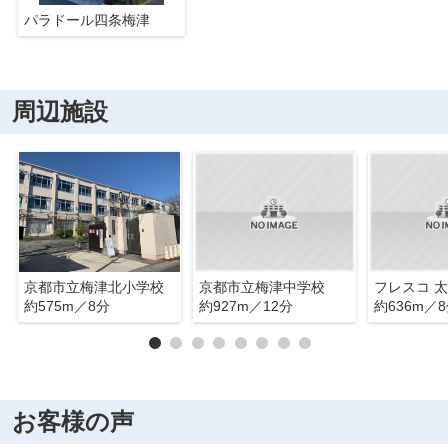
パラドール四条梅津
周辺施設
京都市立梅津北小学校
京都市立梅津中学校
フレスコ 
約575m／8分
約927m／12分
約636m／
お客様の声