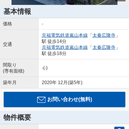
基本情報
価格
-
京福電気鉄道嵐山本線
「
太秦広隆寺
」
駅 徒歩14分
交通
京福電気鉄道嵐山本線
「
太秦広隆寺
」
駅 徒歩18分
間取り
-(-)
(専有面積)
築年月
2020年 12月(築5年)
お問い合わせ(無料)
物件概要