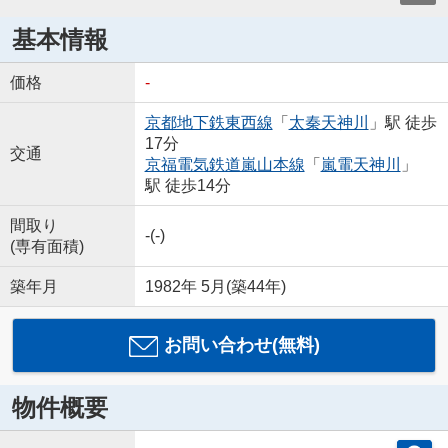
基本情報
価格
-
京都地下鉄東西線
「
太秦天神川
」駅 徒歩
17分
交通
京福電気鉄道嵐山本線
「
嵐電天神川
」
駅 徒歩14分
間取り
-(-)
(専有面積)
築年月
1982年 5月(築44年)
お問い合わせ(無料)
物件概要