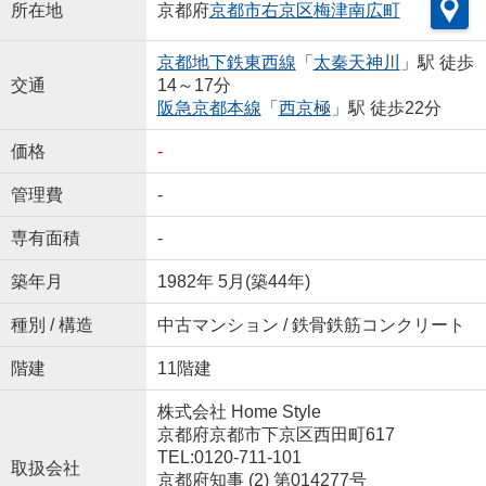
所在地
京都府
京都市右京区
梅津南広町
京都地下鉄東西線
「
太秦天神川
」駅 徒歩
交通
14～17分
阪急京都本線
「
西京極
」駅 徒歩22分
価格
-
管理費
-
専有面積
-
築年月
1982年 5月(築44年)
種別 / 構造
中古マンション / 鉄骨鉄筋コンクリート
階建
11階建
株式会社 Home Style
京都府京都市下京区西田町617
TEL:0120-711-101
取扱会社
京都府知事 (2) 第014277号