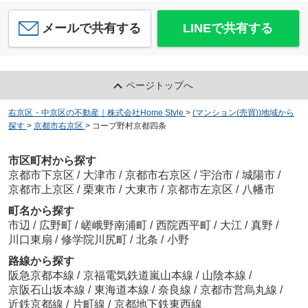
メールで共有する
LINEで共有する
ページトップへ
右京区・中京区の不動産｜株式会社Home Style
>
(マンション(売買))地域から
探す
>
京都市右京区
>
コープ野村京都四条
市区町村から探す
京都市下京区
/
大津市
/
京都市右京区
/
宇治市
/
城陽市
/
京都市上京区
/
栗東市
/
大東市
/
京都市左京区
/
八幡市
町名から探す
市辺
/
広野町
/
嵯峨野南浦町
/
西院西平町
/
大江
/
真野
/
川口東扇
/
修学院川尻町
/
北条
/
小野
路線から探す
阪急京都本線
/
京福電気鉄道嵐山本線
/
山陰本線
/
京阪石山坂本線
/
東海道本線
/
奈良線
/
京都市営烏丸線
/
近鉄京都線
/
片町線
/
京都地下鉄東西線