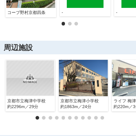
-
-
コープ野村京都四条
周辺施設
京都市立梅津中学校
京都市立梅津小学校
ライフ 梅
約2296m／29分
約1863m／24分
約220m／