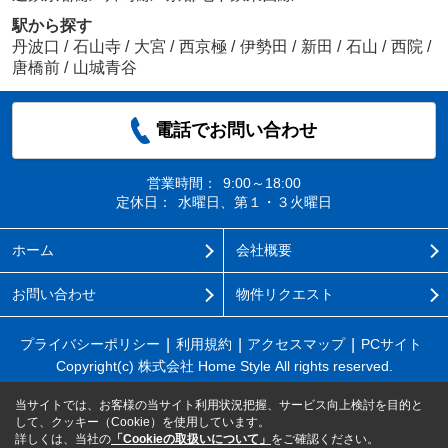
駅から探す
丹波口
/
石山寺
/
大宮
/
西京極
/
伊勢田
/
新田
/
石山
/
西院
/
唐橋前
/
山城青谷
電話でお問い合わせ
営業時間：
9:00～18:00
定休日：
水曜日、第１・３火曜日
ホーム
会社概要
お問い合わせ
物件リクエスト
プライバシーポリシー
利用規約
アクセスマップ
PCサイト
Copyright(c) 株式会社 Home Style All rights reserved.
当サイトでは、お客様の当サイト利用状況把握、サービス向上検討を目的と
して、クッキー（Cookie）を使用しています。
詳しくは、当社の
「Cookieの取扱いについて」
をご確認ください。