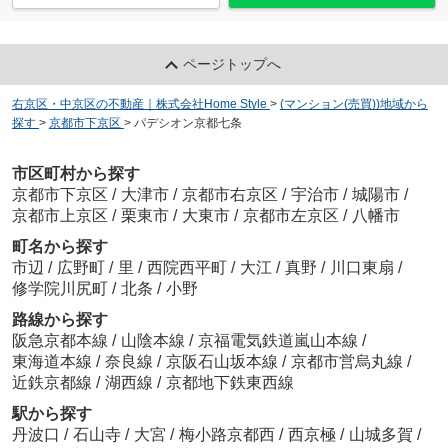
ページトップへ
右京区・中京区の不動産｜株式会社Home Style
>
(マンション(売買))地域から
探す
>
京都市下京区
>
パデシオン京都七条
市区町村から探す
京都市下京区
/
大津市
/
京都市右京区
/
宇治市
/
城陽市
/
京都市上京区
/
栗東市
/
大東市
/
京都市左京区
/
八幡市
町名から探す
市辺
/
広野町
/
里
/
西院西平町
/
大江
/
真野
/
川口東扇
/
修学院川尻町
/
北条
/
小野
路線から探す
阪急京都本線
/
山陰本線
/
京福電気鉄道嵐山本線
/
東海道本線
/
奈良線
/
京阪石山坂本線
/
京都市営烏丸線
/
近鉄京都線
/
湖西線
/
京都地下鉄東西線
駅から探す
丹波口
/
石山寺
/
大宮
/
梅小路京都西
/
西京極
/
山城多賀
/