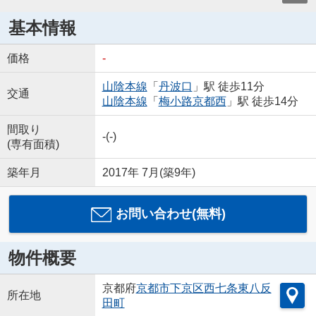
基本情報
価格
-
山陰本線
「
丹波口
」駅 徒歩11分
交通
山陰本線
「
梅小路京都西
」駅 徒歩14分
間取り
-(-)
(専有面積)
築年月
2017年 7月(築9年)
お問い合わせ(無料)
物件概要
京都府
京都市下京区
西七条東八反
所在地
田町