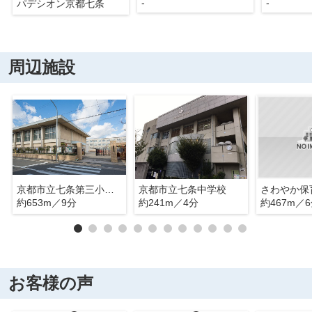
-
-
パデシオン京都七条
周辺施設
京都市立七条第三小学校
京都市立七条中学校
さわやか保
約653m／9分
約241m／4分
約467m／
お客様の声