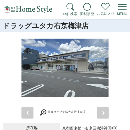
お気に入り
物件検索
閲覧履歴
MENU
ドラッグユタカ右京梅津店
前
次
画像タップで拡大表示【
1
/1】
所在地
京都府京都市右京区梅津神田町6