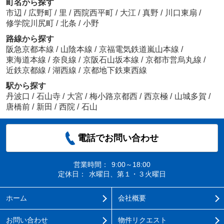
町名から探す
市辺
/
広野町
/
里
/
西院西平町
/
大江
/
真野
/
川口東扇
/
修学院川尻町
/
北条
/
小野
路線から探す
阪急京都本線
/
山陰本線
/
京福電気鉄道嵐山本線
/
東海道本線
/
奈良線
/
京阪石山坂本線
/
京都市営烏丸線
/
近鉄京都線
/
湖西線
/
京都地下鉄東西線
駅から探す
丹波口
/
石山寺
/
大宮
/
梅小路京都西
/
西京極
/
山城多賀
/
唐橋前
/
新田
/
西院
/
石山
電話でお問い合わせ
営業時間：
9:00～18:00
定休日：
水曜日、第１・３火曜日
ホーム
会社概要
お問い合わせ
物件リクエスト