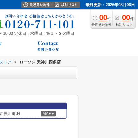
最終更新：2026年08月06日
00
00
件
件
最近見た物件
検討リスト
18:00
定休日：水曜日、第１・３火曜日
ストア
>
ローソン 天神川四条店
西貝川町34
MAP
▼