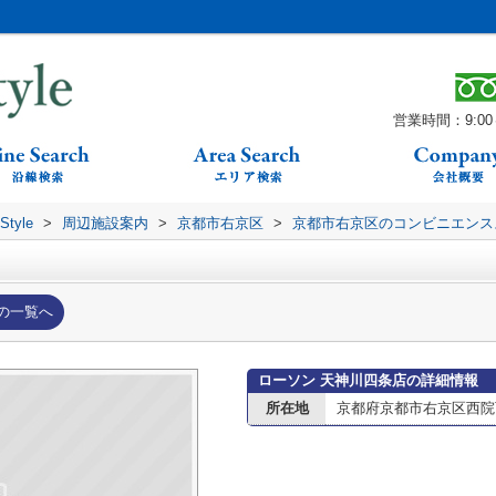
営業時間：9:00～
yle
>
周辺施設案内
>
京都市右京区
>
京都市右京区のコンビニエンス
の一覧へ
ローソン 天神川四条店の詳細情報
所在地
京都府京都市右京区西院