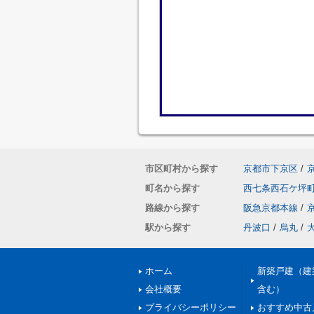
市区町村から探す
京都市下京区
/
町名から探す
西七条西石ケ坪
路線から探す
阪急京都本線
/
駅から探す
丹波口
/
烏丸
/
ホーム
新築戸建（建
会社概要
含む）
プライバシーポリシー
おすすめ中古