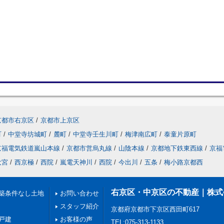
京都市右京区
/
京都市上京区
町
/
中堂寺坊城町
/
麓町
/
中堂寺壬生川町
/
梅津南広町
/
泰童片原町
京福電気鉄道嵐山本線
/
京都市営烏丸線
/
山陰本線
/
京都地下鉄東西線
/
京福
大宮
/
西京極
/
西院
/
嵐電天神川
/
西院
/
今出川
/
五条
/
梅小路京都西
右京区・中京区の不動産｜株式会社H
築条件なし土地
お問い合わせ
スタッフ紹介
京都府京都市下京区西田町617
戸建
お客様の声
TEL:075-313-1133