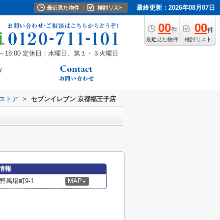
最終更新：2026年08月07日
00
00
件
件
最近見た物件
検討リスト
18:00
定休日：水曜日、第１・３火曜日
ストア
>
セブンイレブン 京都福王子店
情報
馬場町9-1
MAP
▼