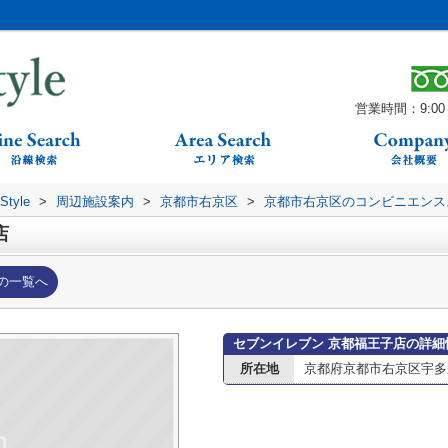
営業時間：9:00～
yle
>
周辺施設案内
>
京都市右京区
>
京都市右京区のコンビニエンス
店
の一覧へ
セブンイレブン 京都福王子店の詳細
所在地
京都府京都市右京区宇多野