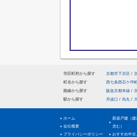
市区町村から探す
京都市下京区
/
町名から探す
西七条西石ケ坪
路線から探す
阪急京都本線
/
駅から探す
丹波口
/
烏丸
/
ホーム
新築戸建（建
会社概要
含む）
プライバシーポリシー
おすすめ中古