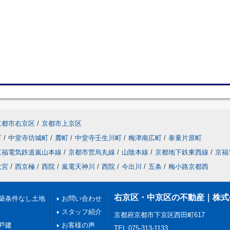
京都市右京区
/
京都市上京区
町
/
中堂寺坊城町
/
麓町
/
中堂寺壬生川町
/
梅津南広町
/
泰童片原町
京福電気鉄道嵐山本線
/
京都市営烏丸線
/
山陰本線
/
京都地下鉄東西線
/
京福
大宮
/
西京極
/
西院
/
嵐電天神川
/
西院
/
今出川
/
五条
/
梅小路京都西
右京区・中京区の不動産｜株式会社H
築条件なし土地
お問い合わせ
スタッフ紹介
京都府京都市下京区西田町617
戸建
お客様の声
TEL:075-313-1133