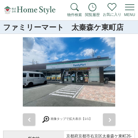
お気に入り
物件検索
閲覧履歴
MENU
ファミリーマート 太秦森ケ東町店
前
次
画像タップで拡大表示【
1
/1】
京都府京都市右京区太秦森ケ東町26-