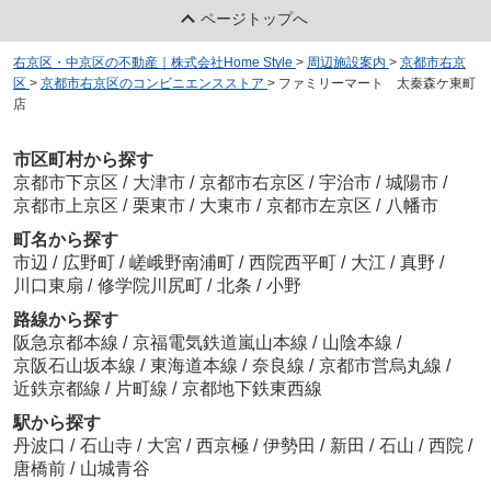
ページトップへ
右京区・中京区の不動産｜株式会社Home Style
>
周辺施設案内
>
京都市右京
区
>
京都市右京区のコンビニエンスストア
>
ファミリーマート 太秦森ケ東町
店
市区町村から探す
京都市下京区
/
大津市
/
京都市右京区
/
宇治市
/
城陽市
/
京都市上京区
/
栗東市
/
大東市
/
京都市左京区
/
八幡市
町名から探す
市辺
/
広野町
/
嵯峨野南浦町
/
西院西平町
/
大江
/
真野
/
川口東扇
/
修学院川尻町
/
北条
/
小野
路線から探す
阪急京都本線
/
京福電気鉄道嵐山本線
/
山陰本線
/
京阪石山坂本線
/
東海道本線
/
奈良線
/
京都市営烏丸線
/
近鉄京都線
/
片町線
/
京都地下鉄東西線
駅から探す
丹波口
/
石山寺
/
大宮
/
西京極
/
伊勢田
/
新田
/
石山
/
西院
/
唐橋前
/
山城青谷