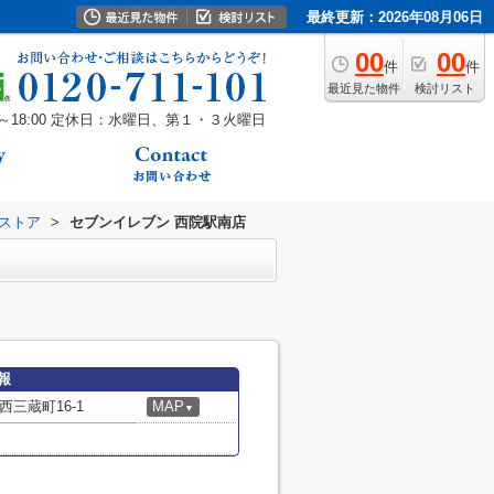
最終更新：2026年08月06日
00
00
件
件
最近見た物件
検討リスト
18:00
定休日：水曜日、第１・３火曜日
ストア
>
セブンイレブン 西院駅南店
報
三蔵町16-1
MAP
▼