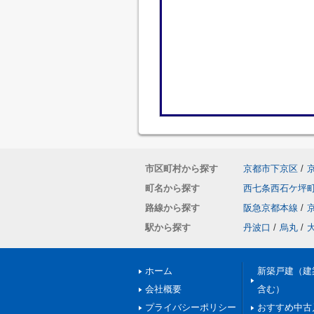
市区町村から探す
京都市下京区
/
町名から探す
西七条西石ケ坪
路線から探す
阪急京都本線
/
駅から探す
丹波口
/
烏丸
/
ホーム
新築戸建（建
会社概要
含む）
プライバシーポリシー
おすすめ中古