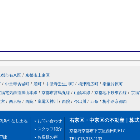
京都市右京区
/
京都市上京区
町
/
中堂寺坊城町
/
麓町
/
中堂寺壬生川町
/
梅津南広町
/
泰童片原町
京福電気鉄道嵐山本線
/
京都市営烏丸線
/
山陰本線
/
京都地下鉄東西線
/
京福
大宮
/
西京極
/
西院
/
嵐電天神川
/
西院
/
今出川
/
五条
/
梅小路京都西
右京区・中京区の不動産｜株式会社H
築条件なし土地
お問い合わせ
スタッフ紹介
京都府京都市下京区西田町617
戸建
お客様の声
TEL:075-313-1133