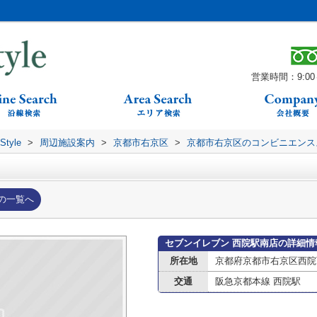
営業時間：9:00～
yle
>
周辺施設案内
>
京都市右京区
>
京都市右京区のコンビニエンス
の一覧へ
セブンイレブン 西院駅南店の詳細情
所在地
京都府京都市右京区西院西
交通
阪急京都本線 西院駅