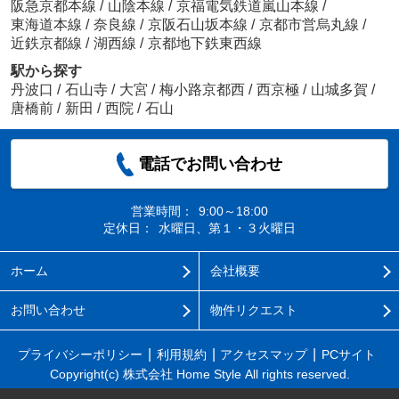
阪急京都本線
/
山陰本線
/
京福電気鉄道嵐山本線
/
東海道本線
/
奈良線
/
京阪石山坂本線
/
京都市営烏丸線
/
近鉄京都線
/
湖西線
/
京都地下鉄東西線
駅から探す
丹波口
/
石山寺
/
大宮
/
梅小路京都西
/
西京極
/
山城多賀
/
唐橋前
/
新田
/
西院
/
石山
電話でお問い合わせ
営業時間：
9:00～18:00
定休日：
水曜日、第１・３火曜日
ホーム
会社概要
お問い合わせ
物件リクエスト
プライバシーポリシー
利用規約
アクセスマップ
PCサイト
Copyright(c) 株式会社 Home Style All rights reserved.