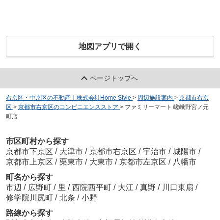
地図アプリで開く
ページトップへ
右京区・中京区の不動産｜株式会社Home Style
>
周辺施設案内
>
京都市右京
区
>
京都市右京区のコンビニエンスストア
>
ファミリーマート 嵯峨野宮ノ元
町店
市区町村から探す
京都市下京区
/
大津市
/
京都市右京区
/
宇治市
/
城陽市
/
京都市上京区
/
栗東市
/
大東市
/
京都市左京区
/
八幡市
町名から探す
市辺
/
広野町
/
里
/
西院西平町
/
大江
/
真野
/
川口東扇
/
修学院川尻町
/
北条
/
小野
路線から探す