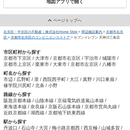
地図アプリで開く
ページトップへ
右京区・中京区の不動産｜株式会社Home Style
>
周辺施設案内
>
京都市右京
区
>
京都市右京区のコンビニエンスストア
>
セブンイレブン 天神川三条店
市区町村から探す
京都市下京区
/
大津市
/
京都市右京区
/
宇治市
/
城陽市
/
京都市上京区
/
栗東市
/
大東市
/
京都市左京区
/
八幡市
町名から探す
市辺
/
広野町
/
里
/
西院西平町
/
大江
/
真野
/
川口東扇
/
修学院川尻町
/
北条
/
小野
路線から探す
阪急京都本線
/
山陰本線
/
京福電気鉄道嵐山本線
/
東海道本線
/
奈良線
/
京阪石山坂本線
/
京都市営烏丸線
/
近鉄京都線
/
湖西線
/
京都地下鉄東西線
駅から探す
丹波口
/
石山寺
/
大宮
/
梅小路京都西
/
西京極
/
山城多賀
/