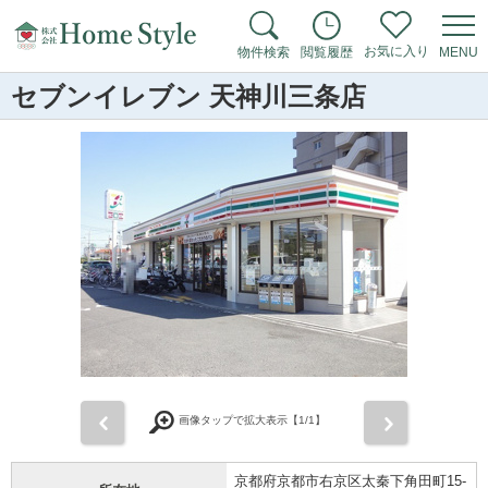
お気に入り
物件検索
閲覧履歴
MENU
セブンイレブン 天神川三条店
前
次
画像タップで拡大表示【
1
/1】
京都府京都市右京区太秦下角田町15-