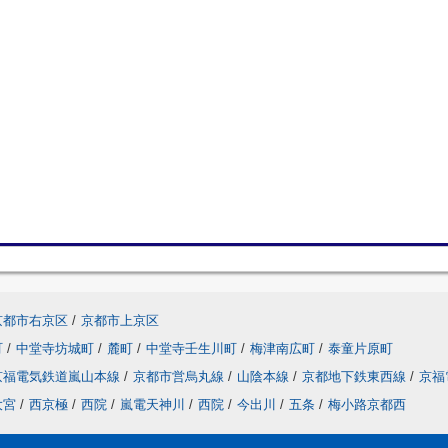
京都市右京区
/
京都市上京区
町
/
中堂寺坊城町
/
麓町
/
中堂寺壬生川町
/
梅津南広町
/
泰童片原町
京福電気鉄道嵐山本線
/
京都市営烏丸線
/
山陰本線
/
京都地下鉄東西線
/
京福
大宮
/
西京極
/
西院
/
嵐電天神川
/
西院
/
今出川
/
五条
/
梅小路京都西