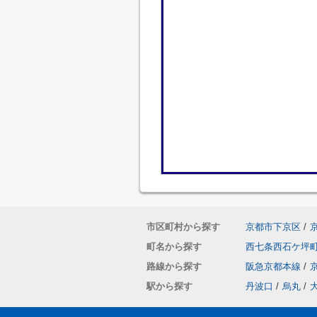
市区町村から探す
京都市下京区
/
町名から探す
西七条西石ケ坪
路線から探す
阪急京都本線
/
駅から探す
丹波口
/
烏丸
/