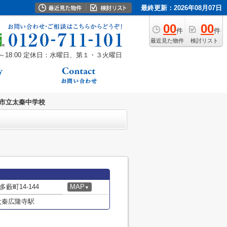
最終更新：2026年08月07日
00
00
件
件
最近見た物件
検討リスト
18:00
定休日：水曜日、第１・３火曜日
市立太秦中学校
町14-144
MAP
▼
太秦広隆寺駅