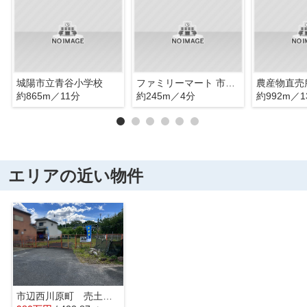
城陽市立青谷小学校
ファミリーマート 市辺南垣内店
約865m／11分
約245m／4分
約992m／1
エリアの近い物件
市辺西川原町 売土地（建築条件無）B号地