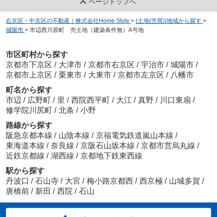
ページトップへ
右京区・中京区の不動産｜株式会社Home Style
>
(土地(売買))地域から探す
>
城陽市
>
市辺西川原町 売土地（建築条件無）A号地
市区町村から探す
京都市下京区
/
大津市
/
京都市右京区
/
宇治市
/
城陽市
/
京都市上京区
/
栗東市
/
大東市
/
京都市左京区
/
八幡市
町名から探す
市辺
/
広野町
/
里
/
西院西平町
/
大江
/
真野
/
川口東扇
/
修学院川尻町
/
北条
/
小野
路線から探す
阪急京都本線
/
山陰本線
/
京福電気鉄道嵐山本線
/
東海道本線
/
奈良線
/
京阪石山坂本線
/
京都市営烏丸線
/
近鉄京都線
/
湖西線
/
京都地下鉄東西線
駅から探す
丹波口
/
石山寺
/
大宮
/
梅小路京都西
/
西京極
/
山城多賀
/
唐橋前
/
新田
/
西院
/
石山