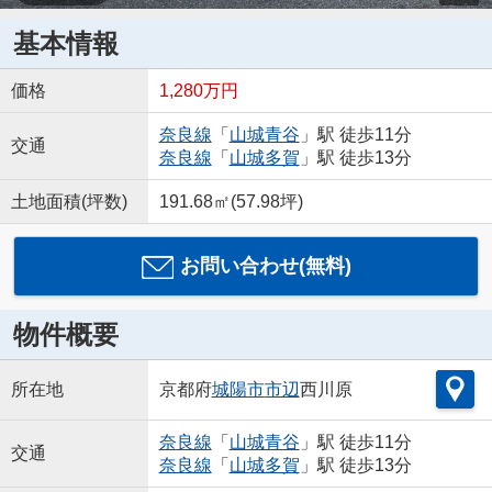
基本情報
価格
1,280万円
奈良線
「
山城青谷
」駅 徒歩11分
交通
奈良線
「
山城多賀
」駅 徒歩13分
土地面積(坪数)
191.68㎡(57.98坪)
お問い合わせ(無料)
物件概要
所在地
京都府
城陽市
市辺
西川原
奈良線
「
山城青谷
」駅 徒歩11分
交通
奈良線
「
山城多賀
」駅 徒歩13分