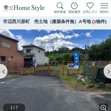
お気に入り
物件検索
閲覧履歴
MENU
市辺西川原町 売土地（建築条件無）A号地 (
1
物件)
1 / 7