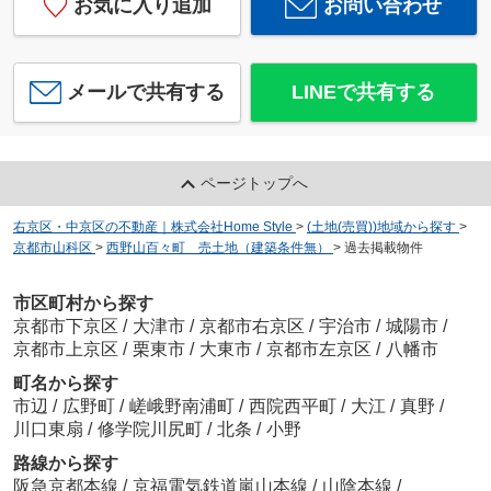
お気に入り追加
お問い合わせ
メールで共有する
LINEで共有する
ページトップへ
右京区・中京区の不動産｜株式会社Home Style
>
(土地(売買))地域から探す
>
京都市山科区
>
西野山百々町 売土地（建築条件無）
>
過去掲載物件
市区町村から探す
京都市下京区
/
大津市
/
京都市右京区
/
宇治市
/
城陽市
/
京都市上京区
/
栗東市
/
大東市
/
京都市左京区
/
八幡市
町名から探す
市辺
/
広野町
/
嵯峨野南浦町
/
西院西平町
/
大江
/
真野
/
川口東扇
/
修学院川尻町
/
北条
/
小野
路線から探す
阪急京都本線
/
京福電気鉄道嵐山本線
/
山陰本線
/