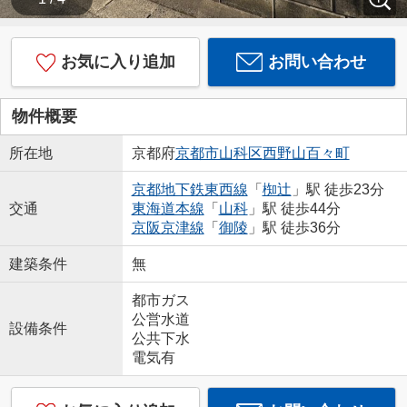
お気に入り追加
お問い合わせ
物件概要
所在地
京都府
京都市山科区
西野山百々町
京都地下鉄東西線
「
椥辻
」駅 徒歩23分
交通
東海道本線
「
山科
」駅 徒歩44分
京阪京津線
「
御陵
」駅 徒歩36分
建築条件
無
都市ガス
公営水道
設備条件
公共下水
電気有