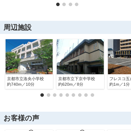
周辺施設
京都市立洛央小学校
京都市立下京中学校
フレスコ五
約740m／10分
約620m／8分
約1m／1分
お客様の声