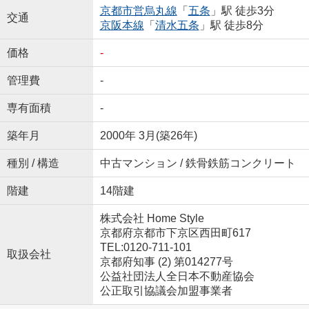
京都市営烏丸線
「
五条
」駅 徒歩3分
交通
京阪本線
「
清水五条
」駅 徒歩8分
価格
-
管理費
-
専有面積
-
築年月
2000年 3月(築26年)
種別 / 構造
中古マンション / 鉄骨鉄筋コンクリート
階建
14階建
株式会社 Home Style
京都府京都市下京区西田町617
TEL:0120-711-101
取扱会社
京都府知事 (2) 第014277号
公益社団法人全日本不動産協会
公正取引協議会加盟事業者