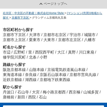
ページトップへ
右京区・中京区の不動産｜株式会社Home Style
>
(マンション(売買))地域から
探す
>
京都市下京区
>
グランディム京都烏丸五条
市区町村から探す
京都市下京区
/
大津市
/
京都市右京区
/
宇治市
/
城陽市
/
京都市上京区
/
栗東市
/
大東市
/
京都市左京区
/
八幡市
町名から探す
市辺
/
広野町
/
里
/
西院西平町
/
大江
/
真野
/
川口東扇
/
修学院川尻町
/
北条
/
小野
路線から探す
阪急京都本線
/
山陰本線
/
京福電気鉄道嵐山本線
/
東海道本線
/
奈良線
/
京阪石山坂本線
/
京都市営烏丸線
/
近鉄京都線
/
湖西線
/
京都地下鉄東西線
駅から探す
丹波口
/
石山寺
/
大宮
/
梅小路京都西
/
西京極
/
山城多賀
/
唐橋前
/
新田
/
西院
/
石山