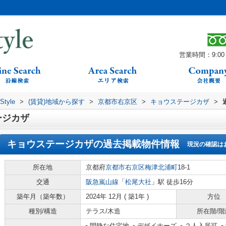
営業時間：9:00～
yle
>
(賃貸)地域から探す
>
京都市右京区
>
キョウステージカザ
>
ージカザ
キョウステージカザ
の過去掲載物件情報
現況の確認は
所在地
京都府
京都市右京区
梅津北浦町
18-1
交通
阪急嵐山線
「
松尾大社
」駅 徒歩16分
築年月（築年数）
2024年 12月 ( 築1年 )
方位
種別/構造
テラス/木造
所在階/階
閑静な住宅地
デザイナーズ
２人入居可