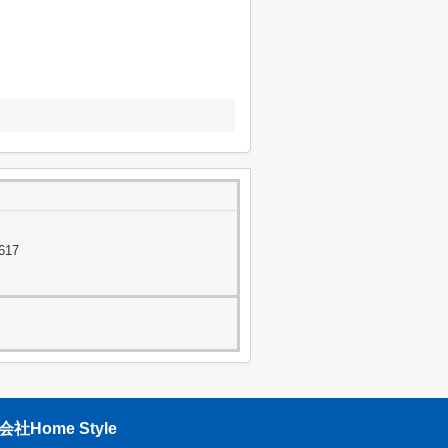
17
ome Style