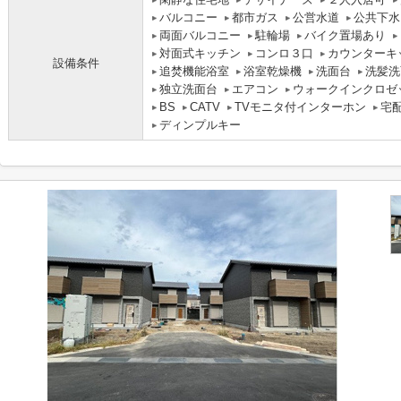
バルコニー
都市ガス
公営水道
公共下水
両面バルコニー
駐輪場
バイク置場あり
対面式キッチン
コンロ３口
カウンターキ
設備条件
追焚機能浴室
浴室乾燥機
洗面台
洗髪洗
独立洗面台
エアコン
ウォークインクロゼ
BS
CATV
TVモニタ付インターホン
宅
ディンプルキー