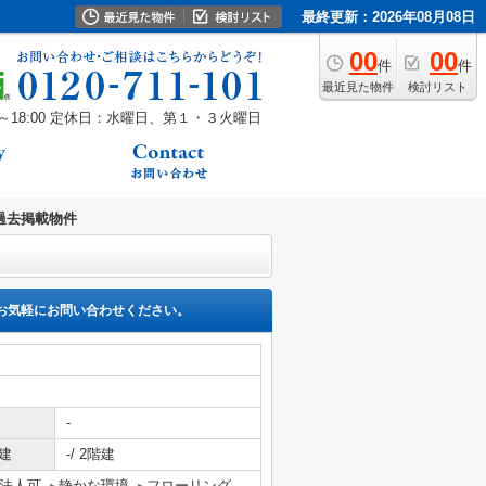
最終更新：2026年08月08日
00
00
件
件
最近見た物件
検討リスト
18:00
定休日：水曜日、第１・３火曜日
過去掲載物件
お気軽にお問い合わせください。
-
建
-/ 2階建
法人可
静かな環境
フローリング