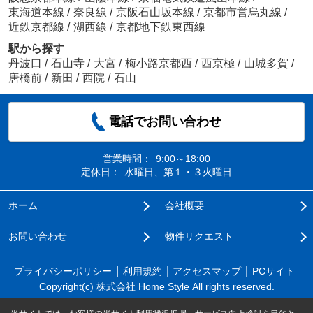
東海道本線
/
奈良線
/
京阪石山坂本線
/
京都市営烏丸線
/
近鉄京都線
/
湖西線
/
京都地下鉄東西線
駅から探す
丹波口
/
石山寺
/
大宮
/
梅小路京都西
/
西京極
/
山城多賀
/
唐橋前
/
新田
/
西院
/
石山
電話でお問い合わせ
営業時間：
9:00～18:00
定休日：
水曜日、第１・３火曜日
ホーム
会社概要
お問い合わせ
物件リクエスト
プライバシーポリシー
利用規約
アクセスマップ
PCサイト
Copyright(c) 株式会社 Home Style All rights reserved.