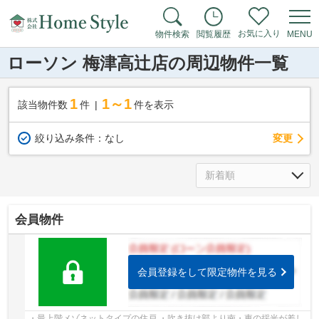
お気に入り
物件検索
閲覧履歴
MENU
ローソン 梅津高辻店の周辺物件一覧
1
1～1
該当物件数
件
件を表示
変更
絞り込み条件：
なし
会員物件
会員登録をして限定物件を見る
・最上階メゾネットタイプの住戸 ・吹き抜け部より南・東の採光が差し