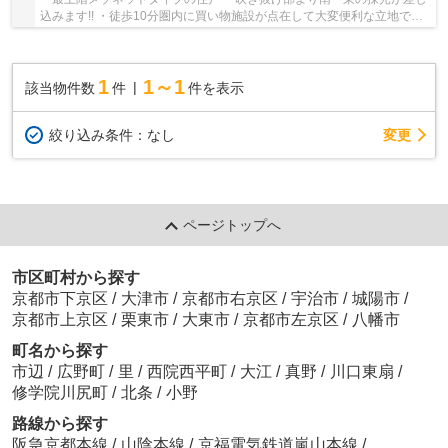
込みます!! ・徒歩10分圏内に買い物施設が点在して大変便利な立地です
・毎日のお買い物に便利なライフ 梅津店ま...
1
1～1
該当物件数
件
件を表示
変更
絞り込み条件：
なし
ページトップへ
市区町村から探す
京都市下京区
/
大津市
/
京都市右京区
/
宇治市
/
城陽市
/
京都市上京区
/
栗東市
/
大東市
/
京都市左京区
/
八幡市
町名から探す
市辺
/
広野町
/
里
/
西院西平町
/
大江
/
真野
/
川口東扇
/
修学院川尻町
/
北条
/
小野
路線から探す
阪急京都本線
/
山陰本線
/
京福電気鉄道嵐山本線
/